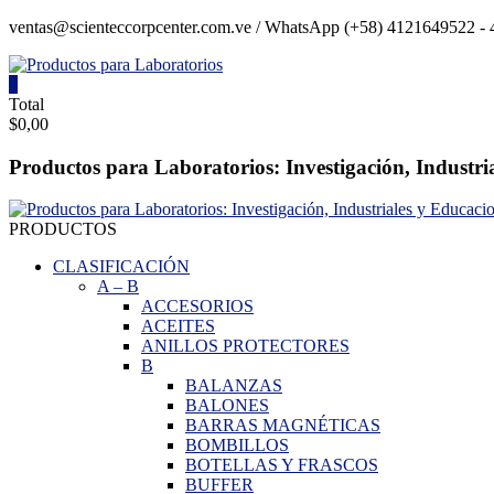
Saltar
ventas@scienteccorpcenter.com.ve / WhatsApp (+58) 4121649522 - 4
contenido
0
Productos
Total
$0,00
para
Laboratorios
Productos para Laboratorios: Investigación, Industri
Investigación,
Industriales
PRODUCTOS
y
Educacionales.
CLASIFICACIÓN
A
–
B
ACCESORIOS
ACEITES
ANILLOS PROTECTORES
B
BALANZAS
BALONES
BARRAS MAGNÉTICAS
BOMBILLOS
BOTELLAS Y FRASCOS
BUFFER