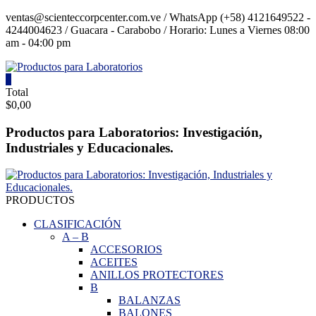
Saltar
ventas@scienteccorpcenter.com.ve / WhatsApp (+58) 4121649522 -
contenido
4244004623 / Guacara - Carabobo / Horario: Lunes a Viernes 08:00
am - 04:00 pm
0
Productos
Total
$0,00
para
Laboratorios
Productos para Laboratorios: Investigación,
Industriales y Educacionales.
Investigación,
Industriales
y
Educacionales.
PRODUCTOS
CLASIFICACIÓN
A
–
B
ACCESORIOS
ACEITES
ANILLOS PROTECTORES
B
BALANZAS
BALONES