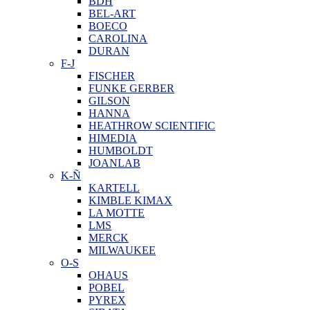
BDH
BEL-ART
BOECO
CAROLINA
DURAN
F-J
FISCHER
FUNKE GERBER
GILSON
HANNA
HEATHROW SCIENTIFIC
HIMEDIA
HUMBOLDT
JOANLAB
K-Ñ
KARTELL
KIMBLE KIMAX
LA MOTTE
LMS
MERCK
MILWAUKEE
O-S
OHAUS
POBEL
PYREX