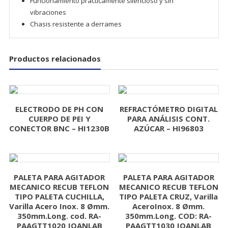
Funcionamiento prácticamente silencioso y sin
vibraciones
Chasis resistente a derrames
Productos relacionados
ELECTRODO DE PH CON
REFRACTÓMETRO DIGITAL
CUERPO DE PEI Y
PARA ANÁLISIS CONT.
CONECTOR BNC – HI1230B
AZÚCAR – HI96803
PALETA PARA AGITADOR
PALETA PARA AGITADOR
MECANICO RECUB TEFLON
MECANICO RECUB TEFLON
TIPO PALETA CUCHILLA,
TIPO PALETA CRUZ, Varilla
Varilla Acero Inox. 8 Ømm.
AceroInox. 8 Ømm.
350mm.Long. cod. RA-
350mm.Long. COD: RA-
PAAGTT1020 JOANLAB
PAAGTT1030 JOANLAB