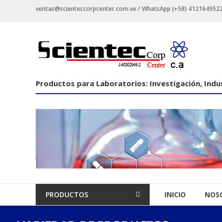
Saltar
ventas@scienteccorpcenter.com.ve / WhatsApp (+58) 4121649522 -
contenido
Productos
para
Laboratorios
Productos para Laboratorios: Investigación, Indus
Investigación,
Industriales
y
Educacionales.
PRODUCTOS
INICIO
NOS