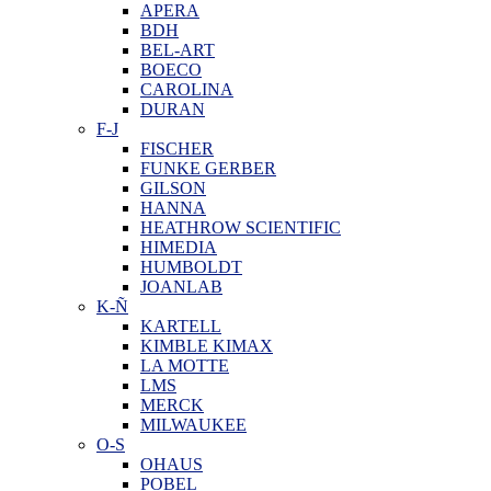
APERA
BDH
BEL-ART
BOECO
CAROLINA
DURAN
F-J
FISCHER
FUNKE GERBER
GILSON
HANNA
HEATHROW SCIENTIFIC
HIMEDIA
HUMBOLDT
JOANLAB
K-Ñ
KARTELL
KIMBLE KIMAX
LA MOTTE
LMS
MERCK
MILWAUKEE
O-S
OHAUS
POBEL