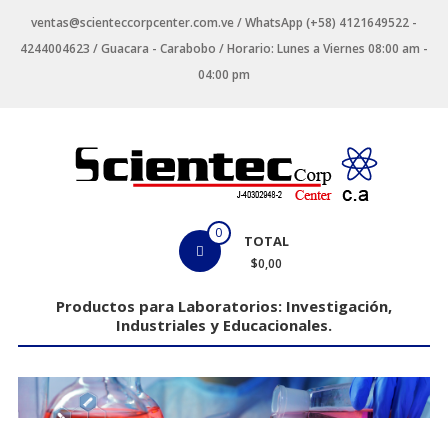
Saltar
ventas@scienteccorpcenter.com.ve / WhatsApp (+58) 4121649522 -
contenido
4244004623 / Guacara - Carabobo / Horario: Lunes a Viernes 08:00 am -
04:00 pm
Productos
0
TOTAL
para
$0,00
Laboratorios
Productos para Laboratorios: Investigación,
Industriales y Educacionales.
Investigación,
Industriales
y
Educacionales.