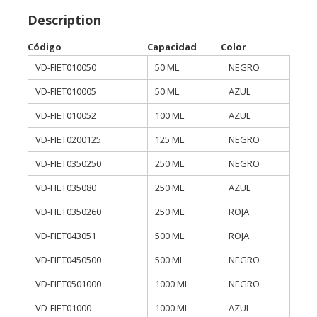
Description
Código
Capacidad
Color
VD-FIET010050
50 ML
NEGRO
VD-FIET010005
50 ML
AZUL
VD-FIET010052
100 ML
AZUL
VD-FIET0200125
125 ML
NEGRO
VD-FIET0350250
250 ML
NEGRO
VD-FIET035080
250 ML
AZUL
VD-FIET0350260
250 ML
ROJA
VD-FIET043051
500 ML
ROJA
VD-FIET0450500
500 ML
NEGRO
VD-FIET0501000
1000 ML
NEGRO
VD-FIET01000
1000 ML
AZUL