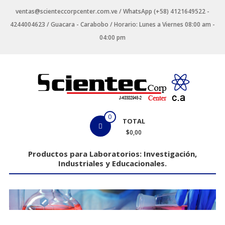
Saltar
ventas@scienteccorpcenter.com.ve / WhatsApp (+58) 4121649522 -
contenido
4244004623 / Guacara - Carabobo / Horario: Lunes a Viernes 08:00 am -
04:00 pm
Productos
0
TOTAL
para
$0,00
Laboratorios
Productos para Laboratorios: Investigación,
Industriales y Educacionales.
Investigación,
Industriales
y
Educacionales.