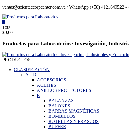
Saltar
ventas@scienteccorpcenter.com.ve / WhatsApp (+58) 4121649522 - 4
contenido
0
Productos
Total
$0,00
para
Laboratorios
Productos para Laboratorios: Investigación, Industri
Investigación,
Industriales
PRODUCTOS
y
Educacionales.
CLASIFICACIÓN
A
–
B
ACCESORIOS
ACEITES
ANILLOS PROTECTORES
B
BALANZAS
BALONES
BARRAS MAGNÉTICAS
BOMBILLOS
BOTELLAS Y FRASCOS
BUFFER