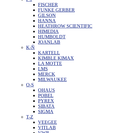
FISCHER
FUNKE GERBER
GILSON
HANNA
HEATHROW SCIENTIFIC
HIMEDIA
HUMBOLDT
JOANLAB
K-Ñ
KARTELL
KIMBLE KIMAX
LA MOTTE
LMS
MERCK
MILWAUKEE
O-S
OHAUS
POBEL
PYREX
SIBATA
SIGMA
T-Z
VEEGEE
VITLAB
VWR