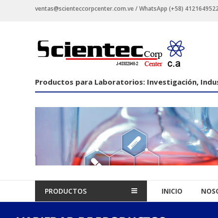
Saltar
ventas@scienteccorpcenter.com.ve / WhatsApp (+58) 4121649522 -
contenido
Productos
para
Laboratorios
Productos para Laboratorios: Investigación, Indus
Investigación,
Industriales
y
Educacionales.
PRODUCTOS
INICIO
NOS