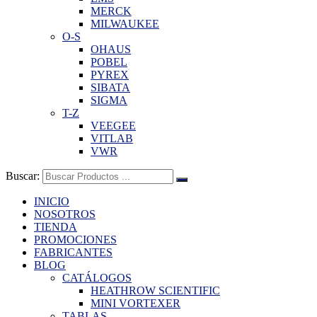
MERCK
MILWAUKEE
O-S
OHAUS
POBEL
PYREX
SIBATA
SIGMA
T-Z
VEEGEE
VITLAB
VWR
Buscar:
INICIO
NOSOTROS
TIENDA
PROMOCIONES
FABRICANTES
BLOG
CATÁLOGOS
HEATHROW SCIENTIFIC
MINI VORTEXER
TABLAS