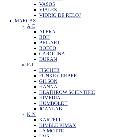
VASOS
VIALES
VIDRIO DE RELOJ
MARCAS
A-E
APERA
BDH
BEL-ART
BOECO
CAROLINA
DURAN
F-J
FISCHER
FUNKE GERBER
GILSON
HANNA
HEATHROW SCIENTIFIC
HIMEDIA
HUMBOLDT
JOANLAB
K-Ñ
KARTELL
KIMBLE KIMAX
LA MOTTE
LMS