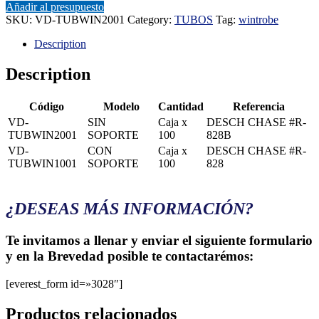
Añadir al presupuesto
SKU:
VD-TUBWIN2001
Category:
TUBOS
Tag:
wintrobe
Description
Description
Código
Modelo
Cantidad
Referencia
VD-
SIN
Caja x
DESCH CHASE #R-
TUBWIN2001
SOPORTE
100
828B
VD-
CON
Caja x
DESCH CHASE #R-
TUBWIN1001
SOPORTE
100
828
¿DESEAS MÁS INFORMACIÓN?
Te invitamos a llenar y enviar el siguiente formulario
y en la Brevedad posible te contactarémos:
[everest_form id=»3028″]
Productos relacionados