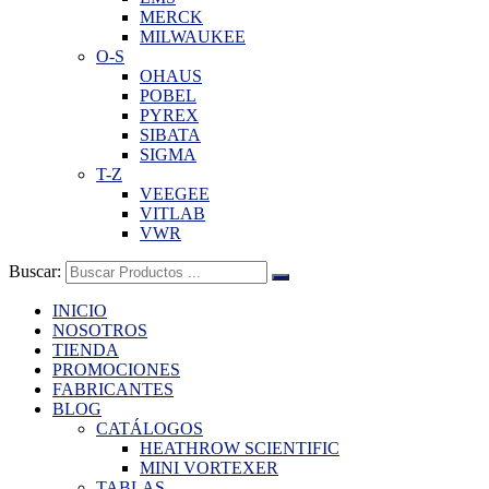
MERCK
MILWAUKEE
O-S
OHAUS
POBEL
PYREX
SIBATA
SIGMA
T-Z
VEEGEE
VITLAB
VWR
Buscar:
INICIO
NOSOTROS
TIENDA
PROMOCIONES
FABRICANTES
BLOG
CATÁLOGOS
HEATHROW SCIENTIFIC
MINI VORTEXER
TABLAS