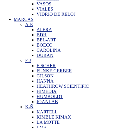
VASOS
VIALES
VIDRIO DE RELOJ
MARCAS
A-E
APERA
BDH
BEL-ART
BOECO
CAROLINA
DURAN
F-J
FISCHER
FUNKE GERBER
GILSON
HANNA
HEATHROW SCIENTIFIC
HIMEDIA
HUMBOLDT
JOANLAB
K-Ñ
KARTELL
KIMBLE KIMAX
LA MOTTE
LMS