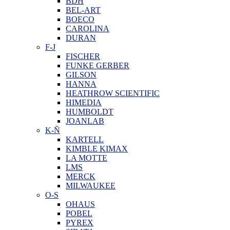
BDH
BEL-ART
BOECO
CAROLINA
DURAN
F-J
FISCHER
FUNKE GERBER
GILSON
HANNA
HEATHROW SCIENTIFIC
HIMEDIA
HUMBOLDT
JOANLAB
K-Ñ
KARTELL
KIMBLE KIMAX
LA MOTTE
LMS
MERCK
MILWAUKEE
O-S
OHAUS
POBEL
PYREX