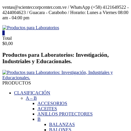
Saltar
ventas@scienteccorpcenter.com.ve / WhatsApp (+58) 4121649522 -
contenido
4244004623 / Guacara - Carabobo / Horario: Lunes a Viernes 08:00
am - 04:00 pm
0
Productos
Total
$0,00
para
Laboratorios
Productos para Laboratorios: Investigación,
Industriales y Educacionales.
Investigación,
Industriales
y
Educacionales.
PRODUCTOS
CLASIFICACIÓN
A
–
B
ACCESORIOS
ACEITES
ANILLOS PROTECTORES
B
BALANZAS
BALONES