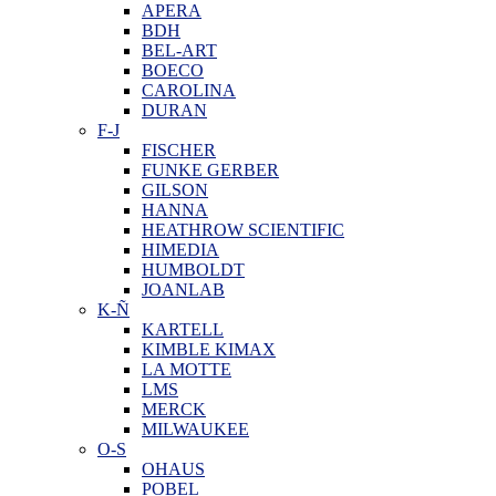
APERA
BDH
BEL-ART
BOECO
CAROLINA
DURAN
F-J
FISCHER
FUNKE GERBER
GILSON
HANNA
HEATHROW SCIENTIFIC
HIMEDIA
HUMBOLDT
JOANLAB
K-Ñ
KARTELL
KIMBLE KIMAX
LA MOTTE
LMS
MERCK
MILWAUKEE
O-S
OHAUS
POBEL