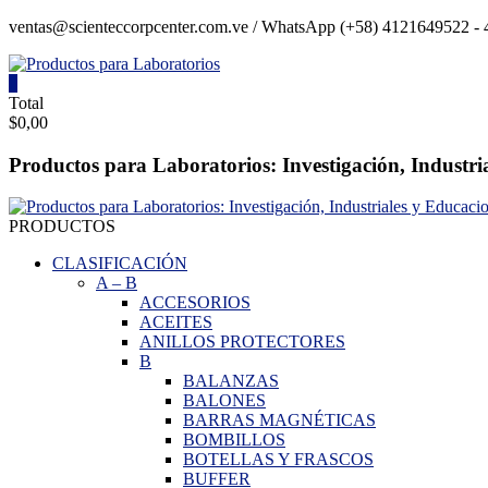
Saltar
ventas@scienteccorpcenter.com.ve / WhatsApp (+58) 4121649522 - 4
contenido
0
Productos
Total
$0,00
para
Laboratorios
Productos para Laboratorios: Investigación, Industri
Investigación,
Industriales
PRODUCTOS
y
Educacionales.
CLASIFICACIÓN
A
–
B
ACCESORIOS
ACEITES
ANILLOS PROTECTORES
B
BALANZAS
BALONES
BARRAS MAGNÉTICAS
BOMBILLOS
BOTELLAS Y FRASCOS
BUFFER