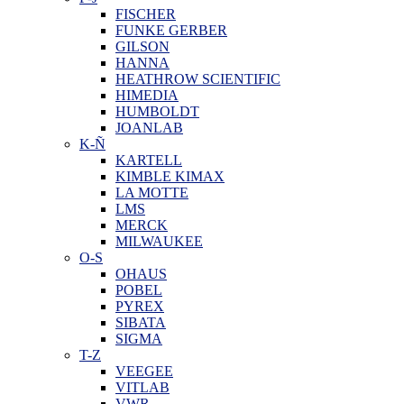
FISCHER
FUNKE GERBER
GILSON
HANNA
HEATHROW SCIENTIFIC
HIMEDIA
HUMBOLDT
JOANLAB
K-Ñ
KARTELL
KIMBLE KIMAX
LA MOTTE
LMS
MERCK
MILWAUKEE
O-S
OHAUS
POBEL
PYREX
SIBATA
SIGMA
T-Z
VEEGEE
VITLAB
VWR