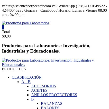
Saltar
ventas@scienteccorpcenter.com.ve / WhatsApp (+58) 4121649522 -
contenido
4244004623 / Guacara - Carabobo / Horario: Lunes a Viernes 08:00
am - 04:00 pm
0
Productos
Total
$0,00
para
Laboratorios
Productos para Laboratorios: Investigación,
Industriales y Educacionales.
Investigación,
Industriales
y
Educacionales.
PRODUCTOS
CLASIFICACIÓN
A
–
B
ACCESORIOS
ACEITES
ANILLOS PROTECTORES
B
BALANZAS
BALONES