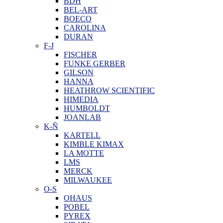
BDH
BEL-ART
BOECO
CAROLINA
DURAN
F-J
FISCHER
FUNKE GERBER
GILSON
HANNA
HEATHROW SCIENTIFIC
HIMEDIA
HUMBOLDT
JOANLAB
K-Ñ
KARTELL
KIMBLE KIMAX
LA MOTTE
LMS
MERCK
MILWAUKEE
O-S
OHAUS
POBEL
PYREX