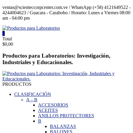
Saltar
ventas@scienteccorpcenter.com.ve / WhatsApp (+58) 4121649522 -
contenido
4244004623 / Guacara - Carabobo / Horario: Lunes a Viernes 08:00
am - 04:00 pm
0
Productos
Total
$0,00
para
Laboratorios
Productos para Laboratorios: Investigación,
Industriales y Educacionales.
Investigación,
Industriales
y
Educacionales.
PRODUCTOS
CLASIFICACIÓN
A
–
B
ACCESORIOS
ACEITES
ANILLOS PROTECTORES
B
BALANZAS
BALONES