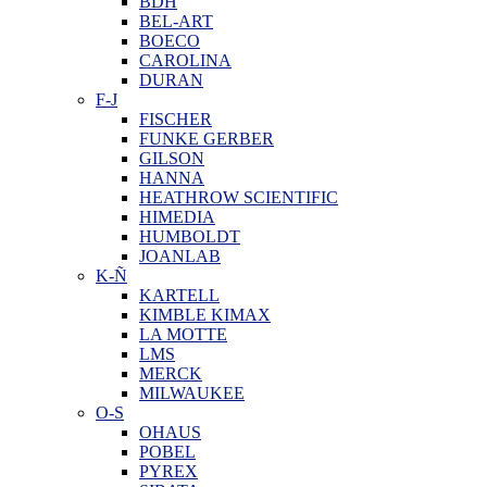
BDH
BEL-ART
BOECO
CAROLINA
DURAN
F-J
FISCHER
FUNKE GERBER
GILSON
HANNA
HEATHROW SCIENTIFIC
HIMEDIA
HUMBOLDT
JOANLAB
K-Ñ
KARTELL
KIMBLE KIMAX
LA MOTTE
LMS
MERCK
MILWAUKEE
O-S
OHAUS
POBEL
PYREX