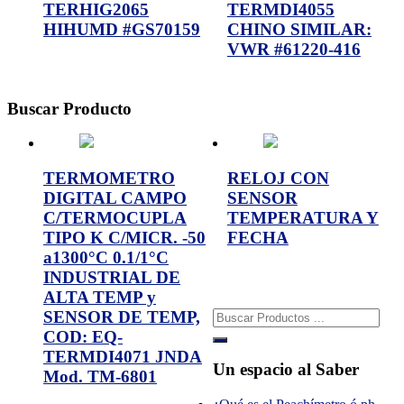
TERHIG2065
TERMDI4055
HIHUMD #GS70159
CHINO SIMILAR:
VWR #61220-416
Buscar Producto
TERMOMETRO
RELOJ CON
DIGITAL CAMPO
SENSOR
C/TERMOCUPLA
TEMPERATURA Y
TIPO K C/MICR. -50
FECHA
a1300°C 0.1/1°C
INDUSTRIAL DE
ALTA TEMP y
Buscar:
SENSOR DE TEMP,
COD: EQ-
TERMDI4071 JNDA
Un espacio al Saber
Mod. TM-6801