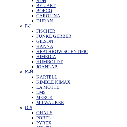
BDH
BEL-ART
BOECO
CAROLINA
DURAN
F-J
FISCHER
FUNKE GERBER
GILSON
HANNA
HEATHROW SCIENTIFIC
HIMEDIA
HUMBOLDT
JOANLAB
K-Ñ
KARTELL
KIMBLE KIMAX
LA MOTTE
LMS
MERCK
MILWAUKEE
O-S
OHAUS
POBEL
PYREX