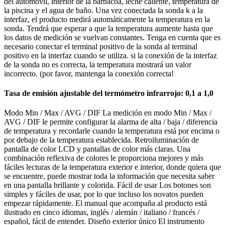
del automóvil, interior de la barbacoa, leche caliente, temperatura de
la piscina y el agua de baño. Una vez conectada la sonda k a la
interfaz, el producto medirá automáticamente la temperatura en la
sonda. Tendrá que esperar a que la temperatura aumente hasta que
los datos de medición se vuelvan constantes. Tenga en cuenta que es
necesario conectar el terminal positivo de la sonda al terminal
positivo en la interfaz cuando se utiliza. si la conexión de la interfaz
de la sonda no es correcta, la temperatura mostrará un valor
incorrecto. (por favor, mantenga la conexión correcta!
Tasa de emisión ajustable del termómetro infrarrojo: 0,1 a 1,0
Modo Min / Max / AVG / DIF La medición en modo Min / Max /
AVG / DIF le permite configurar la alarma de alta / baja / diferencia
de temperatura y recordarle cuando la temperatura está por encima o
por debajo de la temperatura establecida. Retroiluminación de
pantalla de color LCD y pantallas de color más claras. Una
combinación reflexiva de colores le proporciona mejores y más
fáciles lecturas de la temperatura exterior e interior, donde quiera que
se encuentre, puede mostrar toda la información que necesita saber
en una pantalla brillante y colorida. Fácil de usar Los botones son
simples y fáciles de usar, por lo que incluso los novatos pueden
empezar rápidamente. El manual que acompaña al producto está
ilustrado en cinco idiomas, inglés / alemán / italiano / francés /
español, fácil de entender. Diseño exterior único El instrumento