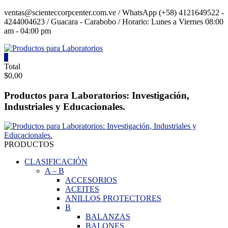
Saltar
ventas@scienteccorpcenter.com.ve / WhatsApp (+58) 4121649522 -
contenido
4244004623 / Guacara - Carabobo / Horario: Lunes a Viernes 08:00
am - 04:00 pm
0
Productos
Total
$0,00
para
Laboratorios
Productos para Laboratorios: Investigación,
Industriales y Educacionales.
Investigación,
Industriales
y
Educacionales.
PRODUCTOS
CLASIFICACIÓN
A
–
B
ACCESORIOS
ACEITES
ANILLOS PROTECTORES
B
BALANZAS
BALONES