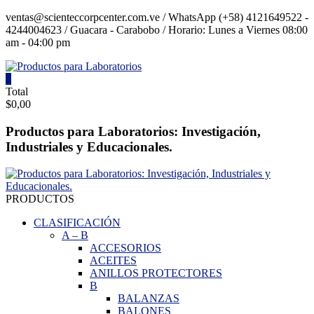
Saltar
ventas@scienteccorpcenter.com.ve / WhatsApp (+58) 4121649522 -
contenido
4244004623 / Guacara - Carabobo / Horario: Lunes a Viernes 08:00
am - 04:00 pm
0
Productos
Total
$0,00
para
Laboratorios
Productos para Laboratorios: Investigación,
Industriales y Educacionales.
Investigación,
Industriales
y
Educacionales.
PRODUCTOS
CLASIFICACIÓN
A
–
B
ACCESORIOS
ACEITES
ANILLOS PROTECTORES
B
BALANZAS
BALONES