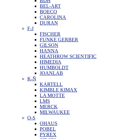
BDH
BEL-ART
BOECO
CAROLINA
DURAN
F-J
FISCHER
FUNKE GERBER
GILSON
HANNA
HEATHROW SCIENTIFIC
HIMEDIA
HUMBOLDT
JOANLAB
K-Ñ
KARTELL
KIMBLE KIMAX
LA MOTTE
LMS
MERCK
MILWAUKEE
O-S
OHAUS
POBEL
PYREX