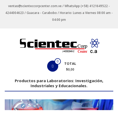
Saltar
ventas@scienteccorpcenter.com.ve / WhatsApp (+58) 4121649522 -
contenido
4244004623 / Guacara - Carabobo / Horario: Lunes a Viernes 08:00 am -
04:00 pm
Productos
0
TOTAL
para
$0,00
Laboratorios
Productos para Laboratorios: Investigación,
Industriales y Educacionales.
Investigación,
Industriales
y
Educacionales.