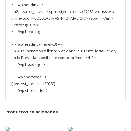
<!– wp:heading –>
<h2><strong><em><span style=»color:#17185c» class=»has-
inline-color»>¿DESEAS MÁS INFORMACIÓN?</span></em>
</strong></h2>
<!– /wp:heading –>
<!– wp:heading {«level»:3} –>
<h3>Te invitamos a llenar y enviar el siguiente formulario y
en la Brevedad posible te contactarémos:</h3>
<!– /wp:heading –>
<!– wp:shortcode –>
[everest_form id=»3028″]
<!– /wp:shortcode –>
Productos relacionados