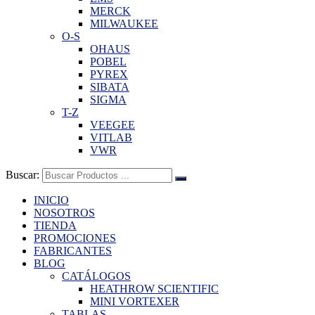
MERCK
MILWAUKEE
O-S
OHAUS
POBEL
PYREX
SIBATA
SIGMA
T-Z
VEEGEE
VITLAB
VWR
Buscar:
INICIO
NOSOTROS
TIENDA
PROMOCIONES
FABRICANTES
BLOG
CATÁLOGOS
HEATHROW SCIENTIFIC
MINI VORTEXER
TABLAS