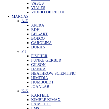
VASOS
VIALES
VIDRIO DE RELOJ
MARCAS
A-E
APERA
BDH
BEL-ART
BOECO
CAROLINA
DURAN
F-J
FISCHER
FUNKE GERBER
GILSON
HANNA
HEATHROW SCIENTIFIC
HIMEDIA
HUMBOLDT
JOANLAB
K-Ñ
KARTELL
KIMBLE KIMAX
LA MOTTE
LMS