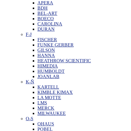
APERA
BDH
BEL-ART
BOECO
CAROLINA
DURAN
F-J
FISCHER
FUNKE GERBER
GILSON
HANNA
HEATHROW SCIENTIFIC
HIMEDIA
HUMBOLDT
JOANLAB
K-Ñ
KARTELL
KIMBLE KIMAX
LA MOTTE
LMS
MERCK
MILWAUKEE
O-S
OHAUS
POBEL