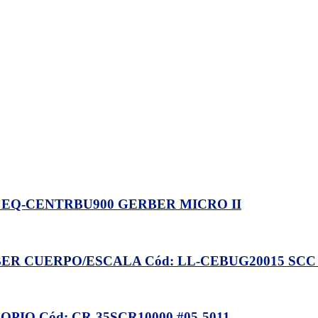
EQ-CENTRBU900 GERBER MICRO II
R CUERPO/ESCALA Cód: LL-CEBUG20015 SCC 
IO Cód: CR-35SCR10000 #05-5011