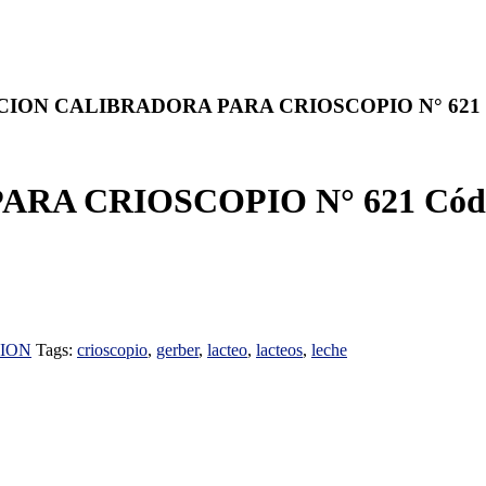
CION CALIBRADORA PARA CRIOSCOPIO N° 621 
RA CRIOSCOPIO N° 621 Cód
ION
Tags:
crioscopio
,
gerber
,
lacteo
,
lacteos
,
leche