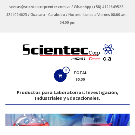
Saltar
ventas@scienteccorpcenter.com.ve / WhatsApp (+58) 4121649522 -
contenido
4244004623 / Guacara - Carabobo / Horario: Lunes a Viernes 08:00 am -
04:00 pm
Productos
0
TOTAL
para
$0,00
Laboratorios
Productos para Laboratorios: Investigación,
Industriales y Educacionales.
Investigación,
Industriales
y
Educacionales.