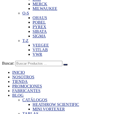
MERCK
MILWAUKEE
O-S
OHAUS
POBEL
PYREX
SIBATA
SIGMA
T-Z
VEEGEE
VITLAB
VWR
Buscar:
INICIO
NOSOTROS
TIENDA
PROMOCIONES
FABRICANTES
BLOG
CATÁLOGOS
HEATHROW SCIENTIFIC
MINI VORTEXER
TABLAS