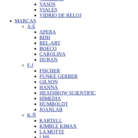
VASOS
VIALES
VIDRIO DE RELOJ
MARCAS
A-E
APERA
BDH
BEL-ART
BOECO
CAROLINA
DURAN
F-J
FISCHER
FUNKE GERBER
GILSON
HANNA
HEATHROW SCIENTIFIC
HIMEDIA
HUMBOLDT
JOANLAB
K-Ñ
KARTELL
KIMBLE KIMAX
LA MOTTE
LMS