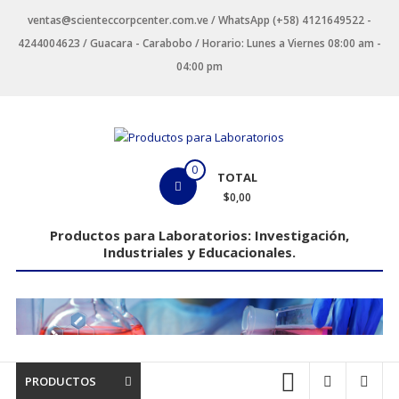
Saltar
ventas@scienteccorpcenter.com.ve / WhatsApp (+58) 4121649522 -
contenido
4244004623 / Guacara - Carabobo / Horario: Lunes a Viernes 08:00 am -
04:00 pm
Productos
0
TOTAL
para
$0,00
Laboratorios
Productos para Laboratorios: Investigación,
Industriales y Educacionales.
Investigación,
Industriales
y
Educacionales.
PRODUCTOS