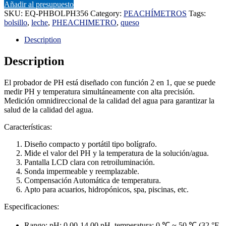
Añadir al presupuesto
SKU:
EQ-PHBOLPH356
Category:
PEACHÍMETROS
Tags:
bolsillo
,
leche
,
PHEACHIMETRO
,
queso
Description
Description
El probador de PH está diseñado con función 2 en 1, que se puede
medir PH y temperatura simultáneamente con alta precisión.
Medición omnidireccional de la calidad del agua para garantizar la
salud de la calidad del agua.
Características:
Diseño compacto y portátil tipo bolígrafo.
Mide el valor del PH y la temperatura de la solución/agua.
Pantalla LCD clara con retroiluminación.
Sonda impermeable y reemplazable.
Compensación Automática de temperatura.
Apto para acuarios, hidropónicos, spa, piscinas, etc.
Especificaciones:
Rango: pH: 0,00-14,00 pH, temperatura: 0 ℃ ~ 50 ℃ (32 °F