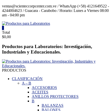
Saltar
ventas@scienteccorpcenter.com.ve / WhatsApp (+58) 4121649522 -
contenido
4244004623 / Guacara - Carabobo / Horario: Lunes a Viernes 08:00
am - 04:00 pm
0
Productos
Total
$0,00
para
Laboratorios
Productos para Laboratorios: Investigación,
Industriales y Educacionales.
Investigación,
Industriales
y
Educacionales.
PRODUCTOS
CLASIFICACIÓN
A
–
B
ACCESORIOS
ACEITES
ANILLOS PROTECTORES
B
BALANZAS
BALONES