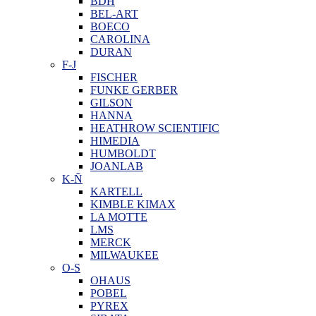
BDH
BEL-ART
BOECO
CAROLINA
DURAN
F-J
FISCHER
FUNKE GERBER
GILSON
HANNA
HEATHROW SCIENTIFIC
HIMEDIA
HUMBOLDT
JOANLAB
K-Ñ
KARTELL
KIMBLE KIMAX
LA MOTTE
LMS
MERCK
MILWAUKEE
O-S
OHAUS
POBEL
PYREX