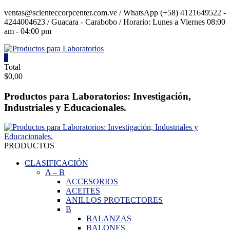
Saltar
ventas@scienteccorpcenter.com.ve / WhatsApp (+58) 4121649522 -
contenido
4244004623 / Guacara - Carabobo / Horario: Lunes a Viernes 08:00
am - 04:00 pm
0
Productos
Total
$0,00
para
Laboratorios
Productos para Laboratorios: Investigación,
Industriales y Educacionales.
Investigación,
Industriales
y
Educacionales.
PRODUCTOS
CLASIFICACIÓN
A
–
B
ACCESORIOS
ACEITES
ANILLOS PROTECTORES
B
BALANZAS
BALONES