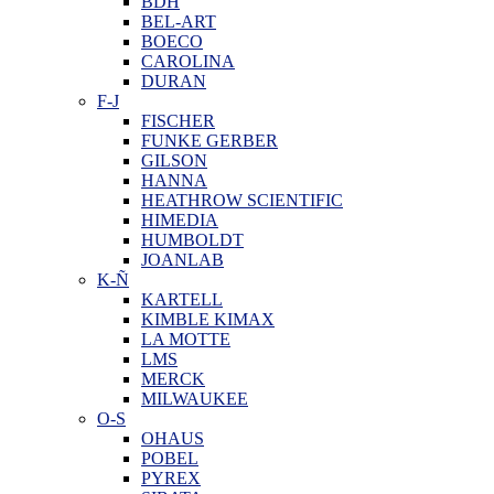
BDH
BEL-ART
BOECO
CAROLINA
DURAN
F-J
FISCHER
FUNKE GERBER
GILSON
HANNA
HEATHROW SCIENTIFIC
HIMEDIA
HUMBOLDT
JOANLAB
K-Ñ
KARTELL
KIMBLE KIMAX
LA MOTTE
LMS
MERCK
MILWAUKEE
O-S
OHAUS
POBEL
PYREX