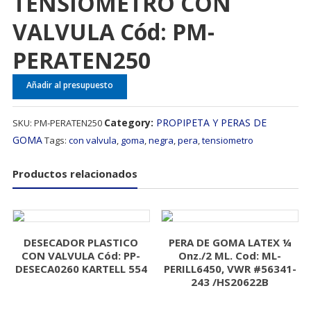
TENSIOMETRO CON
VALVULA Cód: PM-
PERATEN250
Añadir al presupuesto
Category:
PROPIPETA Y PERAS DE
SKU:
PM-PERATEN250
GOMA
Tags:
con valvula
,
goma
,
negra
,
pera
,
tensiometro
Productos relacionados
DESECADOR PLASTICO
PERA DE GOMA LATEX ¼
CON VALVULA Cód: PP-
Onz./2 ML. Cod: ML-
DESECA0260 KARTELL 554
PERILL6450, VWR #56341-
243 /HS20622B