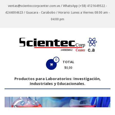
Saltar
ventas@scienteccorpcenter.com.ve / WhatsApp (+58) 4121649522 -
contenido
4244004623 / Guacara - Carabobo / Horario: Lunes a Viernes 08:00 am -
04:00 pm
Productos
0
TOTAL
para
$0,00
Laboratorios
Productos para Laboratorios: Investigación,
Industriales y Educacionales.
Investigación,
Industriales
y
Educacionales.