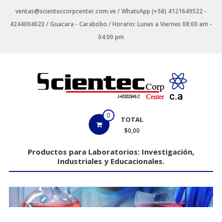
Saltar
ventas@scienteccorpcenter.com.ve / WhatsApp (+58) 4121649522 -
contenido
4244004623 / Guacara - Carabobo / Horario: Lunes a Viernes 08:00 am -
04:00 pm
Productos
0
TOTAL
para
$0,00
Laboratorios
Productos para Laboratorios: Investigación,
Industriales y Educacionales.
Investigación,
Industriales
y
Educacionales.