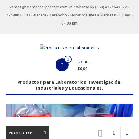
Saltar
ventas@scienteccorpcenter.com.ve / WhatsApp (+58) 4121649522 -
contenido
4244004623 / Guacara - Carabobo / Horario: Lunes a Viernes 08:00 am -
04:00 pm
Productos
0
TOTAL
para
$0,00
Laboratorios
Productos para Laboratorios: Investigación,
Industriales y Educacionales.
Investigación,
Industriales
y
Educacionales.
PRODUCTOS