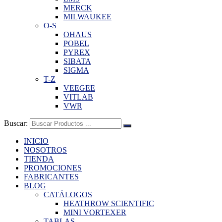
MERCK
MILWAUKEE
O-S
OHAUS
POBEL
PYREX
SIBATA
SIGMA
T-Z
VEEGEE
VITLAB
VWR
Buscar:
INICIO
NOSOTROS
TIENDA
PROMOCIONES
FABRICANTES
BLOG
CATÁLOGOS
HEATHROW SCIENTIFIC
MINI VORTEXER
TABLAS