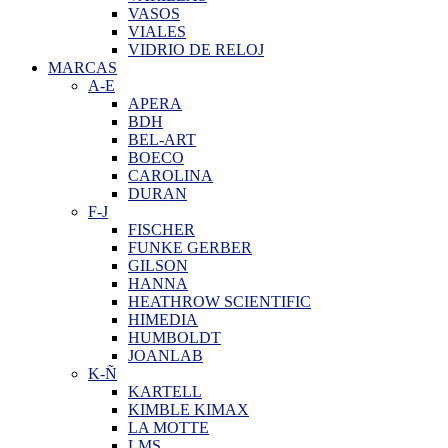
VASOS
VIALES
VIDRIO DE RELOJ
MARCAS
A-E
APERA
BDH
BEL-ART
BOECO
CAROLINA
DURAN
F-J
FISCHER
FUNKE GERBER
GILSON
HANNA
HEATHROW SCIENTIFIC
HIMEDIA
HUMBOLDT
JOANLAB
K-Ñ
KARTELL
KIMBLE KIMAX
LA MOTTE
LMS