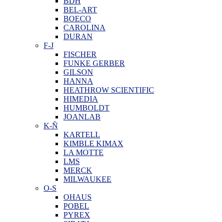
BDH
BEL-ART
BOECO
CAROLINA
DURAN
F-J
FISCHER
FUNKE GERBER
GILSON
HANNA
HEATHROW SCIENTIFIC
HIMEDIA
HUMBOLDT
JOANLAB
K-Ñ
KARTELL
KIMBLE KIMAX
LA MOTTE
LMS
MERCK
MILWAUKEE
O-S
OHAUS
POBEL
PYREX