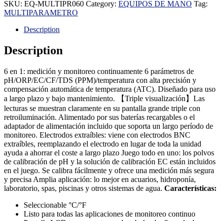
SKU:
EQ-MULTIPR060
Category:
EQUIPOS DE MANO
Tag:
MULTIPARAMETRO
Description
Description
6 en 1: medición y monitoreo continuamente 6 parámetros de
pH/ORP/EC/CF/TDS (PPM)/temperatura con alta precisión y
compensación automática de temperatura (ATC). Diseñado para uso
a largo plazo y bajo mantenimiento. 【Triple visualización】Las
lecturas se muestran claramente en su pantalla grande triple con
retroiluminación. Alimentado por sus baterías recargables o el
adaptador de alimentación incluido que soporta un largo período de
monitoreo. Electrodos extraíbles: viene con electrodos BNC
extraíbles, reemplazando el electrodo en lugar de toda la unidad
ayuda a ahorrar el coste a largo plazo Juego todo en uno: los polvos
de calibración de pH y la solución de calibración EC están incluidos
en el juego. Se calibra fácilmente y ofrece una medición más segura
y precisa Amplia aplicación: lo mejor en acuarios, hidroponía,
laboratorio, spas, piscinas y otros sistemas de agua.
Características:
Seleccionable °C/°F
Listo para todas las aplicaciones de monitoreo continuo