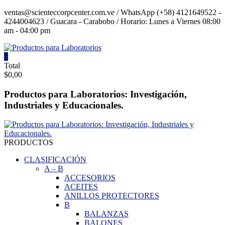
Saltar
ventas@scienteccorpcenter.com.ve / WhatsApp (+58) 4121649522 -
contenido
4244004623 / Guacara - Carabobo / Horario: Lunes a Viernes 08:00
am - 04:00 pm
0
Productos
Total
$0,00
para
Laboratorios
Productos para Laboratorios: Investigación,
Industriales y Educacionales.
Investigación,
Industriales
y
Educacionales.
PRODUCTOS
CLASIFICACIÓN
A
–
B
ACCESORIOS
ACEITES
ANILLOS PROTECTORES
B
BALANZAS
BALONES