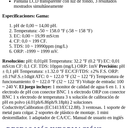
Pantalla LCD transparente con luz de fondo, 3 resultados
mostrados simultáneamente
Especificaciones:
Gama:
pH de 0,00 ~ 14,00 pH.
Temperatura: -50 ~ 158.0 °F (-58 ~ 158 °F)
EC: 0,00 ~ 19,99 mS/cm
CF: 0,0 ~ 199 CF.
TDS: 10 ~ 19990ppm (mg/L)
ORP: -1999 ~ 1999 mV.
Resolución:
pH: 0,01pH Temperatura: 32.2 °F (0.2 °F) EC: 0,01
mS/cm CF: 0,1 CF. TDS: 10ppm (mg/L) ORP: 1mV
Precisión:
pH
± 0,1 pH Temperatura: ±1.32.0 °F EC/CF/TDS: ±2% F.S. ORP:
±0.1%F.S.±1digit ATC: 0 ~ 122.0 °F (32 ~ 122 °F) Temperatura de
funcionamiento: 0 ~ 122.0 °F (32 ~ 122 °F) Voltaje de entrada: 100
~ 240 V.
El juego incluye:
1 monitor de calidad de agua 6 en 1. 1 x
electrodo de pH con conector BNC 1 x electrodo ORP con conector
BNC 1 x electrodo de temperatura 3 x solución de calibración de
pH en polvo (4.01ph/6.86ph/9.18ph) 2 soluciones
CoductivityCalibration (EC1413/EC12.88). 3 ventosas. 1 soporte de
metal para colgar. 2 soportes de plástico de montaje. 1 mini
destornillador. 1 adaptador de CA/CC. Manual de usuario en inglés