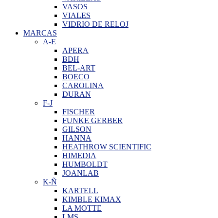
VASOS
VIALES
VIDRIO DE RELOJ
MARCAS
A-E
APERA
BDH
BEL-ART
BOECO
CAROLINA
DURAN
F-J
FISCHER
FUNKE GERBER
GILSON
HANNA
HEATHROW SCIENTIFIC
HIMEDIA
HUMBOLDT
JOANLAB
K-Ñ
KARTELL
KIMBLE KIMAX
LA MOTTE
LMS