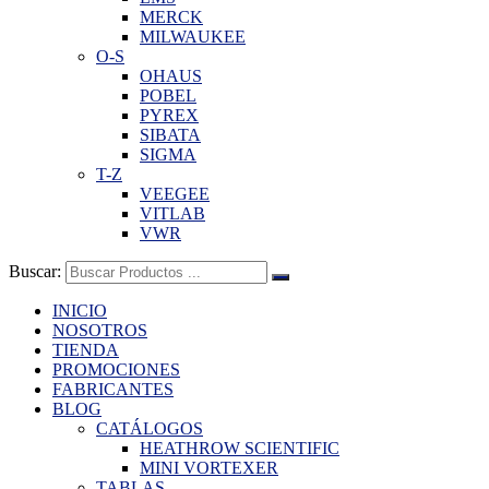
MERCK
MILWAUKEE
O-S
OHAUS
POBEL
PYREX
SIBATA
SIGMA
T-Z
VEEGEE
VITLAB
VWR
Buscar:
INICIO
NOSOTROS
TIENDA
PROMOCIONES
FABRICANTES
BLOG
CATÁLOGOS
HEATHROW SCIENTIFIC
MINI VORTEXER
TABLAS