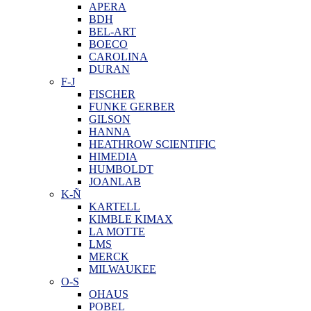
APERA
BDH
BEL-ART
BOECO
CAROLINA
DURAN
F-J
FISCHER
FUNKE GERBER
GILSON
HANNA
HEATHROW SCIENTIFIC
HIMEDIA
HUMBOLDT
JOANLAB
K-Ñ
KARTELL
KIMBLE KIMAX
LA MOTTE
LMS
MERCK
MILWAUKEE
O-S
OHAUS
POBEL