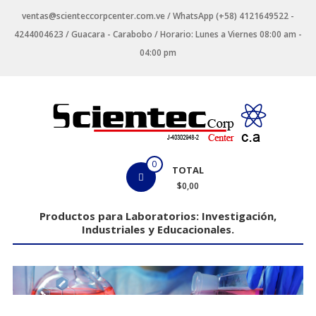
Saltar
ventas@scienteccorpcenter.com.ve / WhatsApp (+58) 4121649522 -
contenido
4244004623 / Guacara - Carabobo / Horario: Lunes a Viernes 08:00 am -
04:00 pm
Productos
0
TOTAL
para
$0,00
Laboratorios
Productos para Laboratorios: Investigación,
Industriales y Educacionales.
Investigación,
Industriales
y
Educacionales.