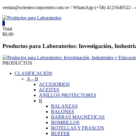
Saltar
ventas@scienteccorpcenter.com.ve / WhatsApp (+58) 4121649522 - 4
contenido
0
Productos
Total
$0,00
para
Laboratorios
Productos para Laboratorios: Investigación, Industri
Investigación,
Industriales
PRODUCTOS
y
Educacionales.
CLASIFICACIÓN
A
–
B
ACCESORIOS
ACEITES
ANILLOS PROTECTORES
B
BALANZAS
BALONES
BARRAS MAGNÉTICAS
BOMBILLOS
BOTELLAS Y FRASCOS
BUFFER