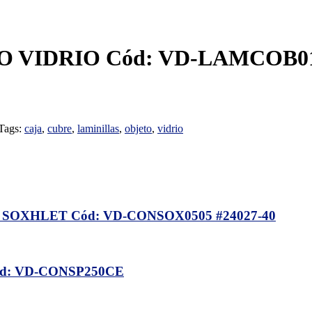
 VIDRIO Cód: VD-LAMCOB0
Tags:
caja
,
cubre
,
laminillas
,
objeto
,
vidrio
OXHLET Cód: VD-CONSOX0505 #24027-40
: VD-CONSP250CE