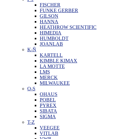
FISCHER
FUNKE GERBER
GILSON
HANNA
HEATHROW SCIENTIFIC
HIMEDIA
HUMBOLDT
JOANLAB
K-Ñ
KARTELL
KIMBLE KIMAX
LA MOTTE
LMS
MERCK
MILWAUKEE
O-S
OHAUS
POBEL
PYREX
SIBATA
SIGMA
T-Z
VEEGEE
VITLAB
VWR