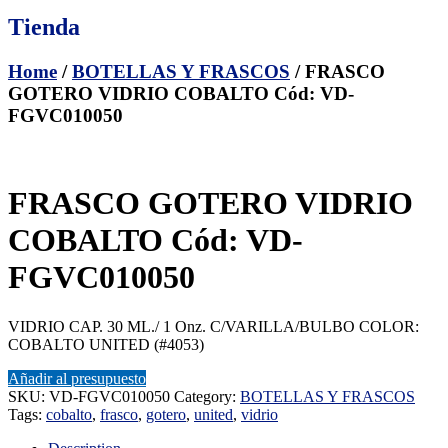
Tienda
Home
/
BOTELLAS Y FRASCOS
/ FRASCO
GOTERO VIDRIO COBALTO Cód: VD-
FGVC010050
FRASCO GOTERO VIDRIO
COBALTO Cód: VD-
FGVC010050
VIDRIO CAP. 30 ML./ 1 Onz. C/VARILLA/BULBO COLOR:
COBALTO UNITED (#4053)
Añadir al presupuesto
SKU:
VD-FGVC010050
Category:
BOTELLAS Y FRASCOS
Tags:
cobalto
,
frasco
,
gotero
,
united
,
vidrio