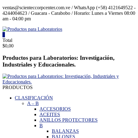
Saltar
ventas@scienteccorpcenter.com.ve / WhatsApp (+58) 4121649522 -
contenido
4244004623 / Guacara - Carabobo / Horario: Lunes a Viernes 08:00
am - 04:00 pm
0
Productos
Total
$0,00
para
Laboratorios
Productos para Laboratorios: Investigación,
Industriales y Educacionales.
Investigación,
Industriales
y
Educacionales.
PRODUCTOS
CLASIFICACIÓN
A
–
B
ACCESORIOS
ACEITES
ANILLOS PROTECTORES
B
BALANZAS
BALONES