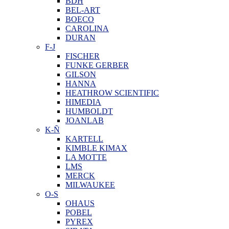
BDH
BEL-ART
BOECO
CAROLINA
DURAN
F-J
FISCHER
FUNKE GERBER
GILSON
HANNA
HEATHROW SCIENTIFIC
HIMEDIA
HUMBOLDT
JOANLAB
K-Ñ
KARTELL
KIMBLE KIMAX
LA MOTTE
LMS
MERCK
MILWAUKEE
O-S
OHAUS
POBEL
PYREX