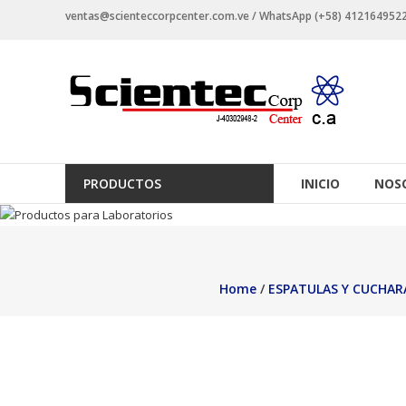
Saltar
ventas@scienteccorpcenter.com.ve / WhatsApp (+58) 4121649522 -
contenido
Productos
para
Laboratorios
Investigación,
PRODUCTOS
INICIO
NOS
Industriales
y
Educacionales.
Home
/
ESPATULAS Y CUCHAR