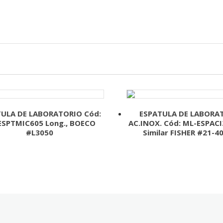
ULA DE LABORATORIO Cód:
ESPATULA DE LABORA
ESPTMIC605 Long., BOECO
AC.INOX. Cód: ML-ESPACI
#L3050
Similar FISHER #21-4