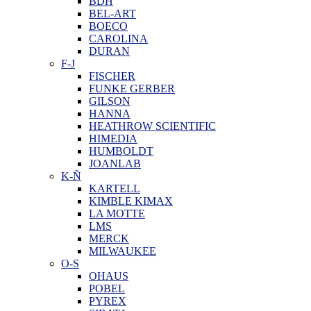
BDH
BEL-ART
BOECO
CAROLINA
DURAN
F-J
FISCHER
FUNKE GERBER
GILSON
HANNA
HEATHROW SCIENTIFIC
HIMEDIA
HUMBOLDT
JOANLAB
K-Ñ
KARTELL
KIMBLE KIMAX
LA MOTTE
LMS
MERCK
MILWAUKEE
O-S
OHAUS
POBEL
PYREX