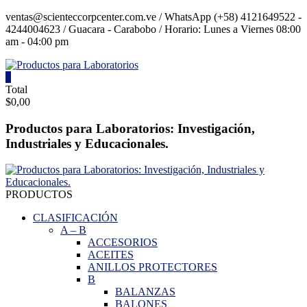
Saltar
ventas@scienteccorpcenter.com.ve / WhatsApp (+58) 4121649522 -
contenido
4244004623 / Guacara - Carabobo / Horario: Lunes a Viernes 08:00
am - 04:00 pm
0
Productos
Total
$0,00
para
Laboratorios
Productos para Laboratorios: Investigación,
Industriales y Educacionales.
Investigación,
Industriales
y
Educacionales.
PRODUCTOS
CLASIFICACIÓN
A
–
B
ACCESORIOS
ACEITES
ANILLOS PROTECTORES
B
BALANZAS
BALONES