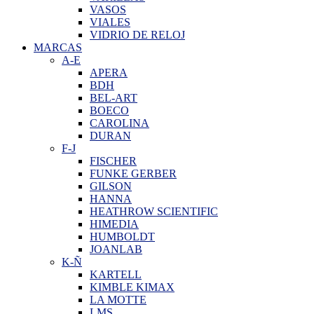
VASOS
VIALES
VIDRIO DE RELOJ
MARCAS
A-E
APERA
BDH
BEL-ART
BOECO
CAROLINA
DURAN
F-J
FISCHER
FUNKE GERBER
GILSON
HANNA
HEATHROW SCIENTIFIC
HIMEDIA
HUMBOLDT
JOANLAB
K-Ñ
KARTELL
KIMBLE KIMAX
LA MOTTE
LMS