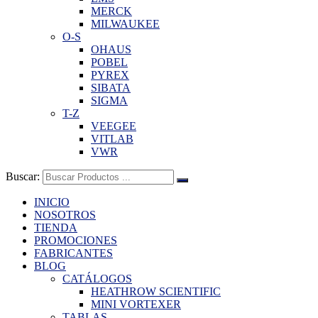
MERCK
MILWAUKEE
O-S
OHAUS
POBEL
PYREX
SIBATA
SIGMA
T-Z
VEEGEE
VITLAB
VWR
Buscar:
INICIO
NOSOTROS
TIENDA
PROMOCIONES
FABRICANTES
BLOG
CATÁLOGOS
HEATHROW SCIENTIFIC
MINI VORTEXER
TABLAS