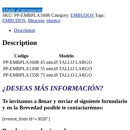
Añadir al presupuesto
SKU:
PP-EMBPLA160R
Category:
EMBUDOS
Tags:
EMBUDOS
,
filtracion
,
plastico
Description
Description
Código
Modelo
PP-EMBPLA160R
45 mm.Ø TALLO LARGO
PP-EMBPLA130R
55 mm.Ø TALLO LARGO
PP-EMBPLA155R
75 mm.Ø TALLO LARGO
¿DESEAS MÁS INFORMACIÓN?
Te invitamos a llenar y enviar el siguiente formulario
y en la Brevedad posible te contactarémos:
[everest_form id=»3028″]