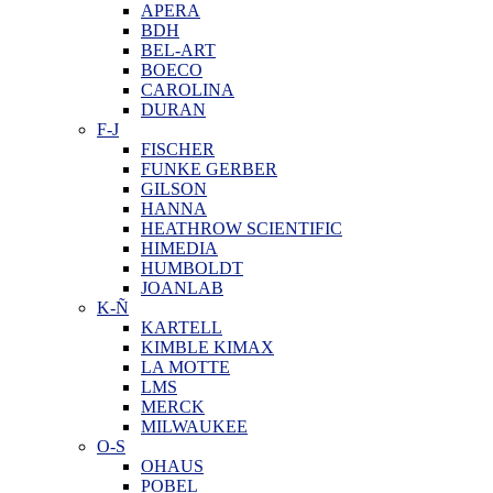
APERA
BDH
BEL-ART
BOECO
CAROLINA
DURAN
F-J
FISCHER
FUNKE GERBER
GILSON
HANNA
HEATHROW SCIENTIFIC
HIMEDIA
HUMBOLDT
JOANLAB
K-Ñ
KARTELL
KIMBLE KIMAX
LA MOTTE
LMS
MERCK
MILWAUKEE
O-S
OHAUS
POBEL