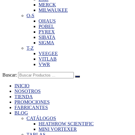
MERCK
MILWAUKEE
O-S
OHAUS
POBEL
PYREX
SIBATA
SIGMA
T-Z
VEEGEE
VITLAB
VWR
Buscar:
INICIO
NOSOTROS
TIENDA
PROMOCIONES
FABRICANTES
BLOG
CATÁLOGOS
HEATHROW SCIENTIFIC
MINI VORTEXER
TABLAS