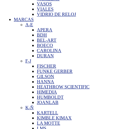
VASOS
VIALES
VIDRIO DE RELOJ
MARCAS
A-E
APERA
BDH
BEL-ART
BOECO
CAROLINA
DURAN
F-J
FISCHER
FUNKE GERBER
GILSON
HANNA
HEATHROW SCIENTIFIC
HIMEDIA
HUMBOLDT
JOANLAB
K-Ñ
KARTELL
KIMBLE KIMAX
LA MOTTE
LMS