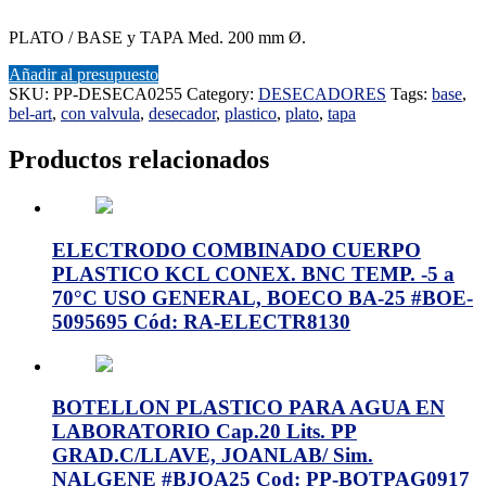
PLATO / BASE y TAPA Med. 200 mm Ø.
Añadir al presupuesto
SKU:
PP-DESECA0255
Category:
DESECADORES
Tags:
base
,
bel-art
,
con valvula
,
desecador
,
plastico
,
plato
,
tapa
Productos relacionados
ELECTRODO COMBINADO CUERPO
PLASTICO KCL CONEX. BNC TEMP. -5 a
70°C USO GENERAL, BOECO BA-25 #BOE-
5095695 Cód: RA-ELECTR8130
BOTELLON PLASTICO PARA AGUA EN
LABORATORIO Cap.20 Lits. PP
GRAD.C/LLAVE, JOANLAB/ Sim.
NALGENE #BJOA25 Cod: PP-BOTPAG0917