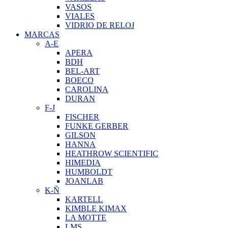
VASOS
VIALES
VIDRIO DE RELOJ
MARCAS
A-E
APERA
BDH
BEL-ART
BOECO
CAROLINA
DURAN
F-J
FISCHER
FUNKE GERBER
GILSON
HANNA
HEATHROW SCIENTIFIC
HIMEDIA
HUMBOLDT
JOANLAB
K-Ñ
KARTELL
KIMBLE KIMAX
LA MOTTE
LMS