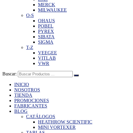
MERCK
MILWAUKEE
O-S
OHAUS
POBEL
PYREX
SIBATA
SIGMA
T-Z
VEEGEE
VITLAB
VWR
Buscar:
INICIO
NOSOTROS
TIENDA
PROMOCIONES
FABRICANTES
BLOG
CATÁLOGOS
HEATHROW SCIENTIFIC
MINI VORTEXER
TABLAS