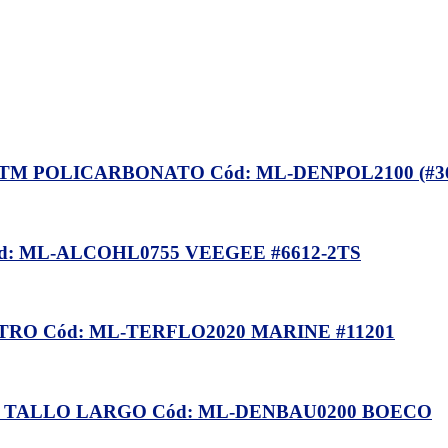
M POLICARBONATO Cód: ML-DENPOL2100 (#363
 ML-ALCOHL0755 VEEGEE #6612-2TS
O Cód: ML-TERFLO2020 MARINE #11201
,1 TALLO LARGO Cód: ML-DENBAU0200 BOECO