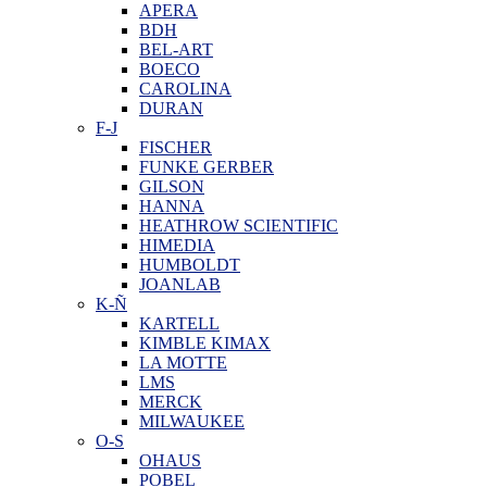
APERA
BDH
BEL-ART
BOECO
CAROLINA
DURAN
F-J
FISCHER
FUNKE GERBER
GILSON
HANNA
HEATHROW SCIENTIFIC
HIMEDIA
HUMBOLDT
JOANLAB
K-Ñ
KARTELL
KIMBLE KIMAX
LA MOTTE
LMS
MERCK
MILWAUKEE
O-S
OHAUS
POBEL