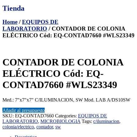
Tienda
Home
/
EQUIPOS DE
LABORATORIO
/ CONTADOR DE COLONIA
ELÉCTRICO Cód: EQ-CONTAD7660 #WLS23349
CONTADOR DE COLONIA
ELÉCTRICO Cód: EQ-
CONTAD7660 #WLS23349
Med.: 7″x7″x7″ C/ILUMINACION, SW Mod. LAB A/DS10SW
Añadir al presupuesto
SKU:
EQ-CONTAD7660
Categories:
EQUIPOS DE
LABORATORIO
,
MICROBIOLOGIA
Tags:
c/iluminacion
,
colonia/electrico
,
contador
,
sw