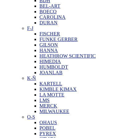
BDH
BEL-ART
BOECO
CAROLINA
DURAN
F-J
FISCHER
FUNKE GERBER
GILSON
HANNA
HEATHROW SCIENTIFIC
HIMEDIA
HUMBOLDT
JOANLAB
K-Ñ
KARTELL
KIMBLE KIMAX
LA MOTTE
LMS
MERCK
MILWAUKEE
O-S
OHAUS
POBEL
PYREX