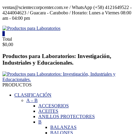
Saltar
ventas@scienteccorpcenter.com.ve / WhatsApp (+58) 4121649522 -
contenido
4244004623 / Guacara - Carabobo / Horario: Lunes a Viernes 08:00
am - 04:00 pm
0
Productos
Total
$0,00
para
Laboratorios
Productos para Laboratorios: Investigación,
Industriales y Educacionales.
Investigación,
Industriales
y
Educacionales.
PRODUCTOS
CLASIFICACIÓN
A
–
B
ACCESORIOS
ACEITES
ANILLOS PROTECTORES
B
BALANZAS
BALONES