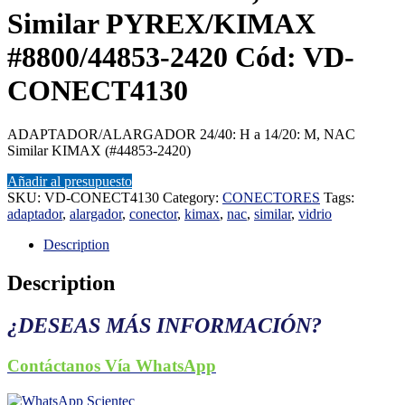
Similar PYREX/KIMAX
#8800/44853-2420 Cód: VD-
CONECT4130
ADAPTADOR/ALARGADOR 24/40: H a 14/20: M, NAC
Similar KIMAX (#44853-2420)
Añadir al presupuesto
SKU:
VD-CONECT4130
Category:
CONECTORES
Tags:
adaptador
,
alargador
,
conector
,
kimax
,
nac
,
similar
,
vidrio
Description
Description
¿DESEAS MÁS INFORMACIÓN?
Contáctanos Vía WhatsApp