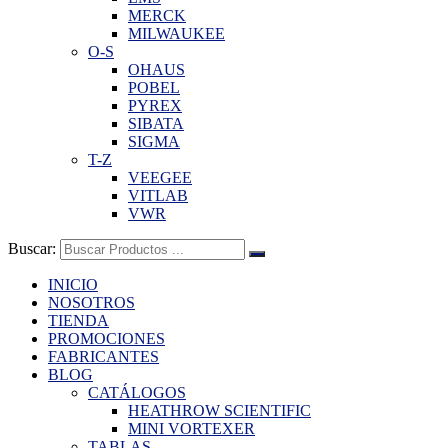
MERCK
MILWAUKEE
O-S
OHAUS
POBEL
PYREX
SIBATA
SIGMA
T-Z
VEEGEE
VITLAB
VWR
Buscar:
INICIO
NOSOTROS
TIENDA
PROMOCIONES
FABRICANTES
BLOG
CATÁLOGOS
HEATHROW SCIENTIFIC
MINI VORTEXER
TABLAS