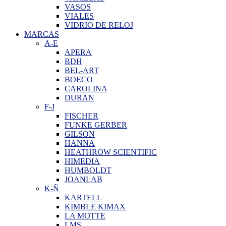
VASOS
VIALES
VIDRIO DE RELOJ
MARCAS
A-E
APERA
BDH
BEL-ART
BOECO
CAROLINA
DURAN
F-J
FISCHER
FUNKE GERBER
GILSON
HANNA
HEATHROW SCIENTIFIC
HIMEDIA
HUMBOLDT
JOANLAB
K-Ñ
KARTELL
KIMBLE KIMAX
LA MOTTE
LMS