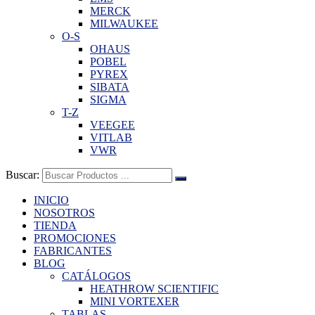
MERCK
MILWAUKEE
O-S
OHAUS
POBEL
PYREX
SIBATA
SIGMA
T-Z
VEEGEE
VITLAB
VWR
Buscar:
INICIO
NOSOTROS
TIENDA
PROMOCIONES
FABRICANTES
BLOG
CATÁLOGOS
HEATHROW SCIENTIFIC
MINI VORTEXER
TABLAS