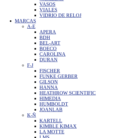
VASOS
VIALES
VIDRIO DE RELOJ
MARCAS
A-E
APERA
BDH
BEL-ART
BOECO
CAROLINA
DURAN
F-J
FISCHER
FUNKE GERBER
GILSON
HANNA
HEATHROW SCIENTIFIC
HIMEDIA
HUMBOLDT
JOANLAB
K-Ñ
KARTELL
KIMBLE KIMAX
LA MOTTE
LMS