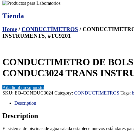
Tienda
Home
/
CONDUCTÍMETROS
/ CONDUCTIMETRO
INSTRUMENTS, #TC9201
CONDUCTIMETRO DE BOLSI
CONDUC3024 TRANS INSTRU
Añadir al presupuesto
SKU:
EQ-CONDUC3024
Category:
CONDUCTÍMETROS
Tags:
b
Description
Description
El sistema de piscinas de agua salada establece nuevos estándares par