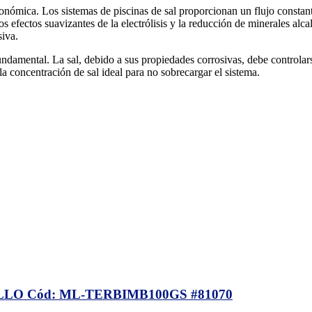
ómica. Los sistemas de piscinas de sal proporcionan un flujo constante 
os efectos suavizantes de la electrólisis y la reducción de minerales alca
siva.
fundamental. La sal, debido a sus propiedades corrosivas, debe controlar
a concentración de sal ideal para no sobrecargar el sistema.
O Cód: ML-TERBIMB100GS #81070