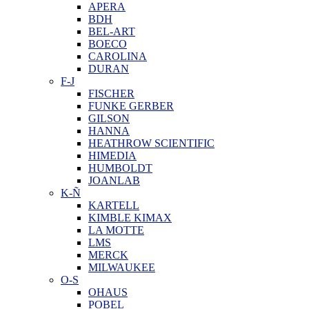
APERA
BDH
BEL-ART
BOECO
CAROLINA
DURAN
F-J
FISCHER
FUNKE GERBER
GILSON
HANNA
HEATHROW SCIENTIFIC
HIMEDIA
HUMBOLDT
JOANLAB
K-Ñ
KARTELL
KIMBLE KIMAX
LA MOTTE
LMS
MERCK
MILWAUKEE
O-S
OHAUS
POBEL