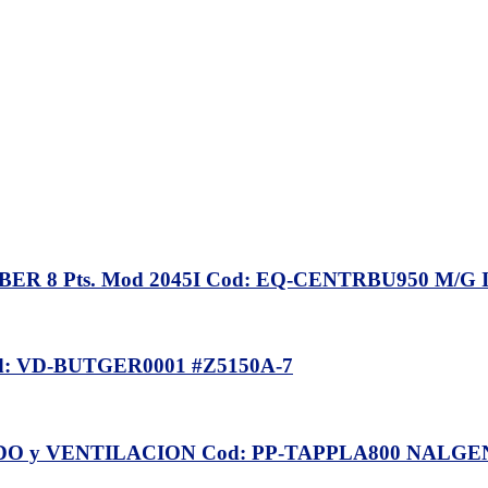
 8 Pts. Mod 2045I Cod: EQ-CENTRBU950 M/G 
 VD-BUTGER0001 #Z5150A-7
O y VENTILACION Cod: PP-TAPPLA800 NALGENE