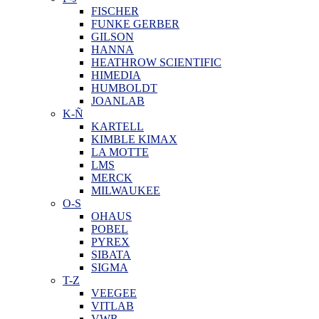
FISCHER
FUNKE GERBER
GILSON
HANNA
HEATHROW SCIENTIFIC
HIMEDIA
HUMBOLDT
JOANLAB
K-Ñ
KARTELL
KIMBLE KIMAX
LA MOTTE
LMS
MERCK
MILWAUKEE
O-S
OHAUS
POBEL
PYREX
SIBATA
SIGMA
T-Z
VEEGEE
VITLAB
VWR