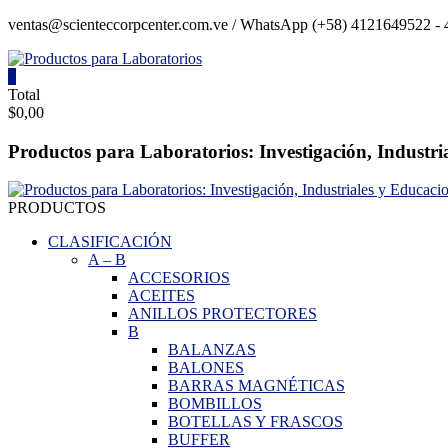
Saltar
ventas@scienteccorpcenter.com.ve / WhatsApp (+58) 4121649522 - 4
contenido
0
Productos
Total
$0,00
para
Laboratorios
Productos para Laboratorios: Investigación, Industri
Investigación,
Industriales
PRODUCTOS
y
Educacionales.
CLASIFICACIÓN
A
–
B
ACCESORIOS
ACEITES
ANILLOS PROTECTORES
B
BALANZAS
BALONES
BARRAS MAGNÉTICAS
BOMBILLOS
BOTELLAS Y FRASCOS
BUFFER