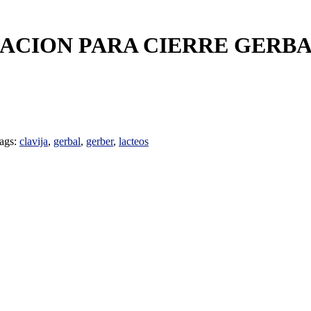
LACION PARA CIERRE GERBA
ags:
clavija
,
gerbal
,
gerber
,
lacteos