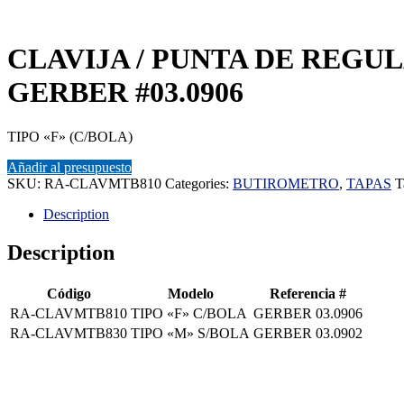
CLAVIJA / PUNTA DE REGU
GERBER #03.0906
TIPO «F» (C/BOLA)
Añadir al presupuesto
SKU:
RA-CLAVMTB810
Categories:
BUTIROMETRO
,
TAPAS
T
Description
Description
Código
Modelo
Referencia #
RA-CLAVMTB810
TIPO «F» C/BOLA
GERBER 03.0906
RA-CLAVMTB830
TIPO «M» S/BOLA
GERBER 03.0902