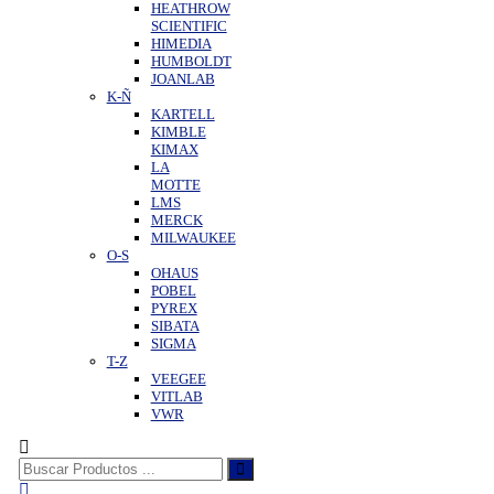
HEATHROW
SCIENTIFIC
HIMEDIA
HUMBOLDT
JOANLAB
K-Ñ
KARTELL
KIMBLE
KIMAX
LA
MOTTE
LMS
MERCK
MILWAUKEE
O-S
OHAUS
POBEL
PYREX
SIBATA
SIGMA
T-Z
VEEGEE
VITLAB
VWR
Buscar: