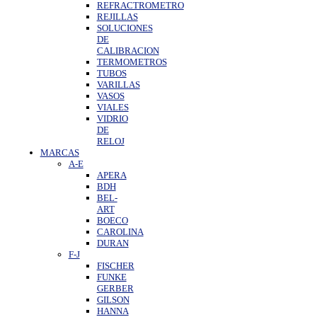
REFRACTROMETRO
REJILLAS
SOLUCIONES
DE
CALIBRACION
TERMOMETROS
TUBOS
VARILLAS
VASOS
VIALES
VIDRIO
DE
RELOJ
MARCAS
A-E
APERA
BDH
BEL-
ART
BOECO
CAROLINA
DURAN
F-J
FISCHER
FUNKE
GERBER
GILSON
HANNA