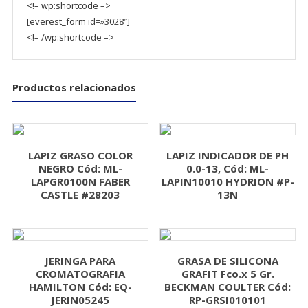
<!– wp:shortcode –>
[everest_form id=»3028″]
<!– /wp:shortcode –>
Productos relacionados
LAPIZ GRASO COLOR
LAPIZ INDICADOR DE PH
NEGRO Cód: ML-
0.0-13, Cód: ML-
LAPGR0100N FABER
LAPIN10010 HYDRION #P-
CASTLE #28203
13N
JERINGA PARA
GRASA DE SILICONA
CROMATOGRAFIA
GRAFIT Fco.x 5 Gr.
HAMILTON Cód: EQ-
BECKMAN COULTER Cód:
JERIN05245
RP-GRSI010101