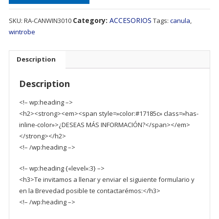
Category:
ACCESORIOS
SKU:
RA-CANWIN3010
Tags:
canula
,
wintrobe
Description
Description
<!– wp:heading –>
<h2><strong><em><span style=»color:#17185c» class=»has-
inline-color»>¿DESEAS MÁS INFORMACIÓN?</span></em>
</strong></h2>
<!– /wp:heading –>
<!– wp:heading {«level»:3} –>
<h3>Te invitamos a llenar y enviar el siguiente formulario y
en la Brevedad posible te contactarémos:</h3>
<!– /wp:heading –>